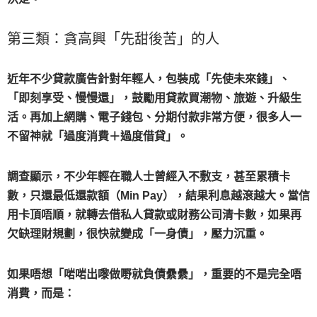
第三類：貪高興「先甜後苦」的人
近年不少貸款廣告針對年輕人，包裝成「先使未來錢」、
「即刻享受、慢慢還」，鼓勵用貸款買潮物、旅遊、升級生
活。再加上網購、電子錢包、分期付款非常方便，很多人一
不留神就「過度消費＋過度借貸」。
調查顯示，不少年輕在職人士曾經入不敷支，甚至累積卡
數，只還最低還款額（Min Pay），結果利息越滾越大。當信
用卡頂唔順，就轉去借私人貸款或財務公司清卡數，如果再
欠缺理財規劃，很快就變成「一身債」，壓力沉重。
如果唔想「啱啱出嚟做嘢就負債纍纍」，重要的不是完全唔
消費，而是：