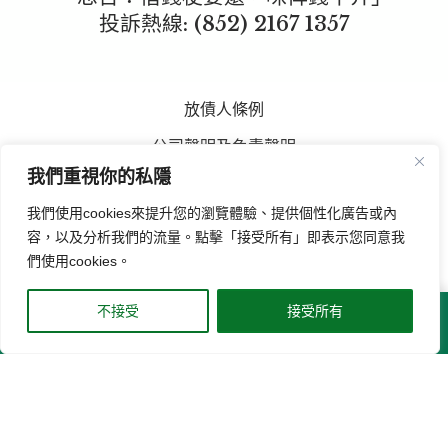
投訴熱線: (852)
2167 1357
放債人條例
公司聲明及免責聲明
我們重視你的私隱
擬借款人須知
我們使用cookies來提升您的瀏覽體驗、提供個性化廣告或內
資料政策及個人資料私隱條例
容，以及分析我們的流量。點擊「接受所有」即表示您同意我
宏亞可易錢來電號碼查詢
們使用cookies。
不接受
接受所有
© 2026 宏亞按揭證券有限公司 版權所有 (放債人牌照號碼:
主頁
私人貸款
立即申請
結餘轉戶
Whatsapp
0371/2026)