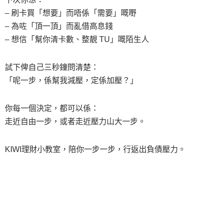
– 刷卡買「想要」而唔係「需要」嘅嘢
– 為咗「頂一頂」而亂借高息錢
– 想信「幫你清卡數、整靚 TU」嘅陌生人
試下俾自己三秒鐘問清楚：
「呢一步，係幫我減壓，定係加壓？」
你每一個決定，都可以係：
走近自由一步，或者走近壓力山大一步。
KIWI理財小教室，陪你一步一步，行返出負債壓力。