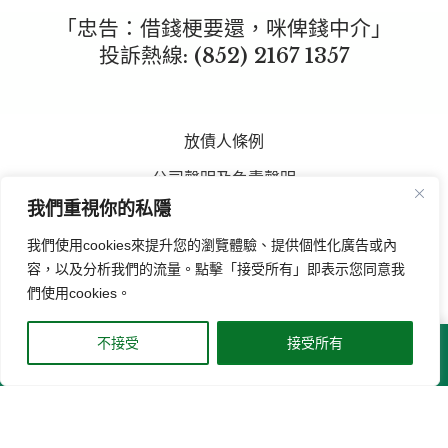
「忠告：借錢梗要還，咪俾錢中介」
投訴熱線: (852)
2167 1357
放債人條例
公司聲明及免責聲明
我們重視你的私隱
擬借款人須知
我們使用cookies來提升您的瀏覽體驗、提供個性化廣告或內
資料政策及個人資料私隱條例
容，以及分析我們的流量。點擊「接受所有」即表示您同意我
宏亞可易錢來電號碼查詢
們使用cookies。
不接受
接受所有
© 2026 宏亞按揭證券有限公司 版權所有 (放債人牌照號碼:
主頁
私人貸款
立即申請
結餘轉戶
Whatsapp
0371/2026)