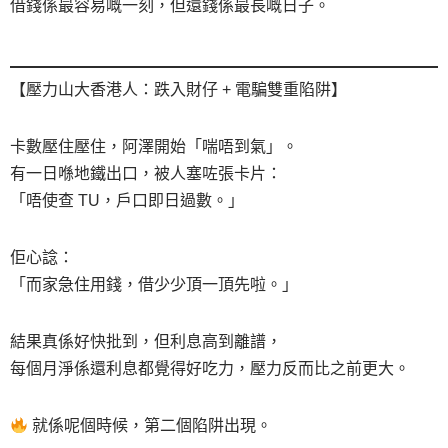
借錢係最容易嘅一刻，但還錢係最長嘅日子。
【壓力山大香港人：跌入財仔 + 電騙雙重陷阱】
卡數壓住壓住，阿澤開始「喘唔到氣」。
有一日喺地鐵出口，被人塞咗張卡片：
「唔使查 TU，戶口即日過數。」
佢心諗：
「而家急住用錢，借少少頂一頂先啦。」
結果真係好快批到，但利息高到離譜，
每個月淨係還利息都覺得好吃力，壓力反而比之前更大。
就係呢個時候，第二個陷阱出現。