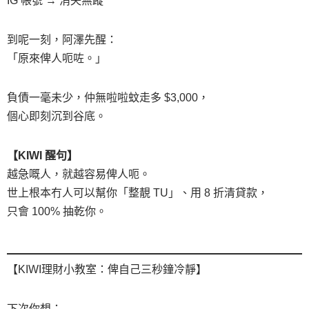
IG 帳號 → 消失無蹤
到呢一刻，阿澤先醒：
「原來俾人呃咗。」
負債一毫未少，仲無啦啦蚊走多 $3,000，
個心即刻沉到谷底。
【KIWI 醒句】
越急嘅人，就越容易俾人呃。
世上根本冇人可以幫你「整靚 TU」、用 8 折清貸款，
只會 100% 抽乾你。
【KIWI理財小教室：俾自己三秒鐘冷靜】
下次你想：