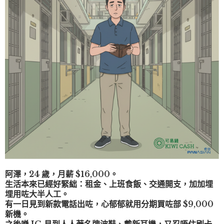
阿澤，24 歲，月薪 $16,000。
生活本來已經好緊絀：租金、上班食飯、交通開支，加加埋
埋用咗大半人工。
有一日見到新款電話出咗，心郁郁就用分期買咗部 $9,000
新機。