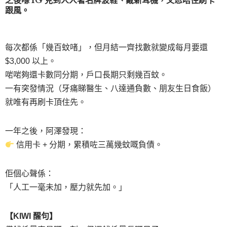
之後喺 IG 見到人人著名牌波鞋、戴新耳機，又忍唔住刷卡
跟風。
每次都係「幾百蚊啫」，但月結一齊找數就變成每月要還
$3,000 以上。
啱啱夠還卡數同分期，戶口長期只剩幾百蚊。
一有突發情況（牙痛睇醫生、八達通負數、朋友生日食飯）
就唯有再刷卡頂住先。
一年之後，阿澤發現：
信用卡 + 分期，累積咗三萬幾蚊嘅負債。
佢個心聲係：
「人工一毫未加，壓力就先加。」
【KIWI 醒句】