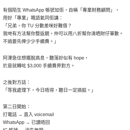
有個陌生 WhatsApp 帳號加佢，自稱「專業財務顧問」，
用好「專業」嘅語氣同佢講：
「兄弟，你 TU 分數差咪好難借？
我哋有方法幫你整返靚，仲可以用八折幫你清晒財仔筆數。
不過要先俾少少手續費。」
阿澤急住想擺脫高息，聽落好似有 hope，
於是就轉咗 $3,000 手續費畀對方。
之後對方話：
「等我處理下，今日唔得，聽日一定搞掂。」
第二日開始：
打電話 → 直入 voicemail
WhatsApp → 已讀唔回