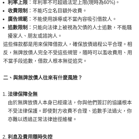
利率上限
：年利率不可超過法定上限(現時為60%)。
收費限制
：不能巧立名目額外收費。
廣告規範
：不能使用誤導或不當內容吸引借款人。
追數限制
：只能向法律上被視為欠債的人士追數，不能騷
擾家人、朋友或諮詢人。
這些條款都是用來保障借款人，確保放債過程公平合理。相
反，無牌放債人完全不受這些規管，隨時可以濫收費用、用
不當手段追數，借款人根本無從追究。
二、與無牌放債人往來有什麼風險？
法律保障全無
由於無牌放債人本身已經違法，你與他們簽訂的協議根本
不受法律保護。即使對方收費不合理、追數手法過火，你
亦難以透過正常法律途徑維權。
利息及費用隨時失控