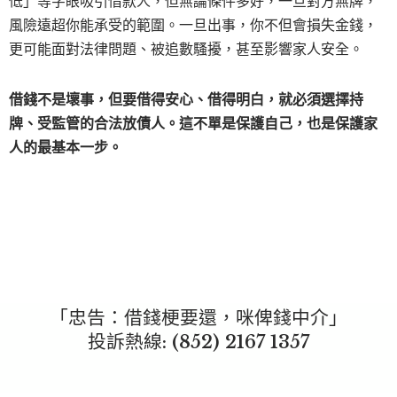
低」等字眼吸引借款人，但無論條件多好，一旦對方無牌，
風險遠超你能承受的範圍。一旦出事，你不但會損失金錢，
更可能面對法律問題、被追數騷擾，甚至影響家人安全。
借錢不是壞事，但要借得安心、借得明白，就必須選擇持
牌、受監管的合法放債人。這不單是保護自己，也是保護家
人的最基本一步。
「忠告：借錢梗要還，咪俾錢中介」
投訴熱線: (852)
2167 1357